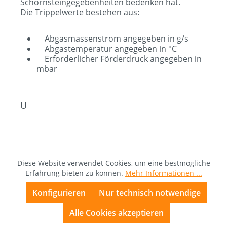
Schornsteingegebenheiten bedenken hat.
Die Trippelwerte bestehen aus:
Abgasmassenstrom angegeben in g/s
Abgastemperatur angegeben in °C
Erforderlicher Förderdruck angegeben in
mbar
U
Diese Website verwendet Cookies, um eine bestmögliche
V
Erfahrung bieten zu können.
Mehr Informationen ...
Konfigurieren
Nur technisch notwendige
Verbrennungsluft
Externe Verbrennungsluftzuführung bedeutet,
Alle Cookies akzeptieren
das die Luft für den Brennvorgang außerhalb
des Gebäudes angesaugt wird.