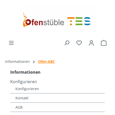
alt springen
Du hast 0 Produk
Ware
Informationen
Ofen-ABC
Informationen
Konfigurieren
Konfigurieren
Kontakt
AGB