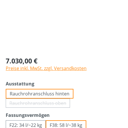
7.030,00 €
Preise inkl. MwSt. zzgl. Versandkosten
auswählen
Ausstattung
Rauchrohranschluss hinten
Rauchrohranschluss oben
(Diese Option ist zurzeit nicht verfügbar.)
auswählen
Fassungsvermögen
F22: 34 l/~22 kg
F38: 58 l/~38 kg