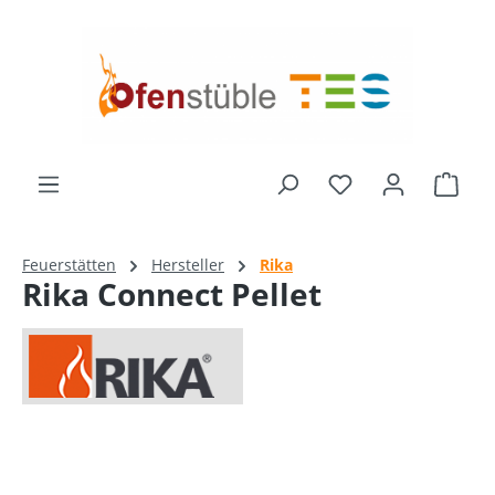
alt springen
Ware
Feuerstätten
Hersteller
Rika
Rika Connect Pellet
Bildergalerie überspringen