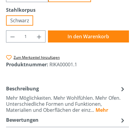
auswählen
Stahlkorpus
Schwarz
Produkt Anzahl: Gib den gewünschten Wer
In den Warenkorb
Zum Merkzettel hinzufügen
Produktnummer:
RIKA00001.1
Beschreibung
Mehr Möglichkeiten. Mehr Wohlfühlen. Mehr Ofen.
Unterschiedliche Formen und Funktionen,
Materialien und Oberflächen der einz…
Mehr
Bewertungen