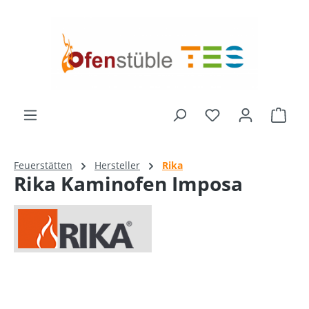
alt springen
Du hast 0 Produk
Ware
Feuerstätten
Hersteller
Rika
Rika Kaminofen Imposa
Bildergalerie überspringen