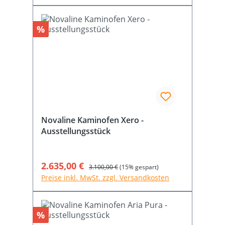
Rabatt
%
Novaline Kaminofen Xero -
Ausstellungsstück
Verkaufspreis:
2.635,00 €
Regulärer Preis:
3.100,00 €
(15% gespart)
Preise inkl. MwSt. zzgl. Versandkosten
Rabatt
%