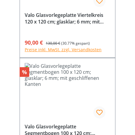
Valo Glasvorlegeplatte Viertelkreis
120 x 120 cm; glasklar; 6 mm; mit
geschliffenen Kanten
Verkaufspreis:
90,00 €
Regulärer Preis:
130,00 €
(30.77% gespart)
Preise inkl. MwSt. zzgl. Versandkosten
Rabatt
%
Valo Glasvorlegeplatte
Segmentbogen 100 x 120 cm;