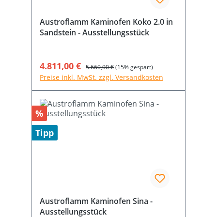
Austroflamm Kaminofen Koko 2.0 in
Sandstein - Ausstellungsstück
Verkaufspreis:
4.811,00 €
Regulärer Preis:
5.660,00 €
(15% gespart)
Preise inkl. MwSt. zzgl. Versandkosten
Rabatt
%
Tipp
Austroflamm Kaminofen Sina -
Ausstellungsstück