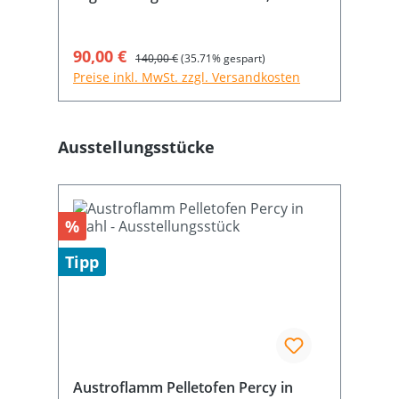
glasklar; 6 mm; mit geschliffenen
Kanten
Verkaufspreis:
90,00 €
Regulärer Preis:
140,00 €
(35.71% gespart)
Preise inkl. MwSt. zzgl. Versandkosten
Produktgalerie überspringen
Ausstellungsstücke
Rabatt
%
Tipp
Austroflamm Pelletofen Percy in