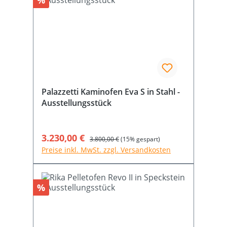
%
Palazzetti Kaminofen Eva S in Stahl -
Ausstellungsstück
Verkaufspreis:
3.230,00 €
Regulärer Preis:
3.800,00 €
(15% gespart)
Preise inkl. MwSt. zzgl. Versandkosten
Rabatt
%