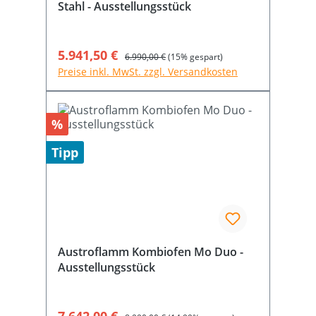
Stahl - Ausstellungsstück
Verkaufspreis:
5.941,50 €
Regulärer Preis:
6.990,00 €
(15% gespart)
Preise inkl. MwSt. zzgl. Versandkosten
Rabatt
%
Tipp
Austroflamm Kombiofen Mo Duo -
Ausstellungsstück
Verkaufspreis:
Regulärer Preis: