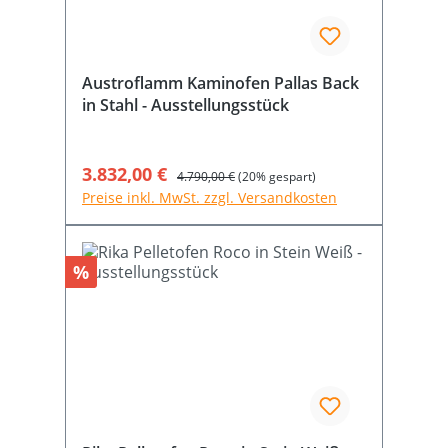
Austroflamm Kaminofen Pallas Back
in Stahl - Ausstellungsstück
Verkaufspreis:
3.832,00 €
Regulärer Preis:
4.790,00 €
(20% gespart)
Preise inkl. MwSt. zzgl. Versandkosten
Rabatt
%