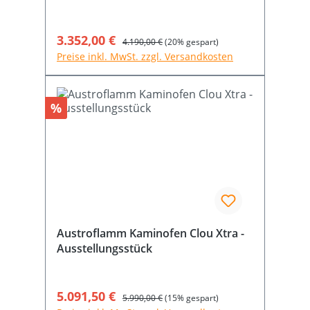
Verkaufspreis:
3.352,00 €
Regulärer Preis:
4.190,00 €
(20% gespart)
Preise inkl. MwSt. zzgl. Versandkosten
Rabatt
%
Austroflamm Kaminofen Clou Xtra -
Ausstellungsstück
Verkaufspreis:
5.091,50 €
Regulärer Preis:
5.990,00 €
(15% gespart)