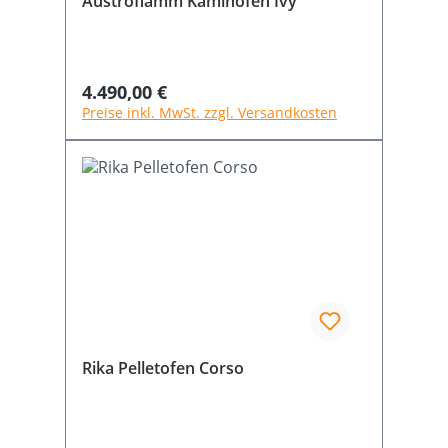
Austroflamm Kaminofen Ivy
Regulärer Preis:
4.490,00 €
Preise inkl. MwSt. zzgl. Versandkosten
Rika Pelletofen Corso