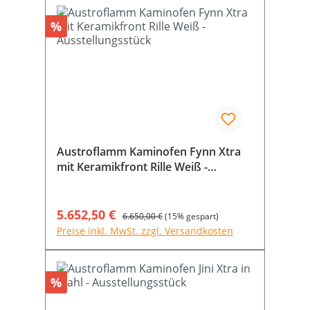
Rabatt
%
Austroflamm Kaminofen Fynn Xtra
mit Keramikfront Rille Weiß -
Ausstellungsstück
Verkaufspreis:
5.652,50 €
Regulärer Preis:
6.650,00 €
(15% gespart)
Preise inkl. MwSt. zzgl. Versandkosten
Rabatt
%