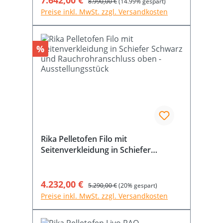
7.642,00 €
8.990,00 €
(14.99% gespart)
Preise inkl. MwSt. zzgl. Versandkosten
Rabatt
%
Rika Pelletofen Filo mit
Seitenverkleidung in Schiefer
Schwarz und Rauchrohranschluss
oben - Ausstellungsstück
Verkaufspreis:
4.232,00 €
Regulärer Preis:
5.290,00 €
(20% gespart)
Preise inkl. MwSt. zzgl. Versandkosten