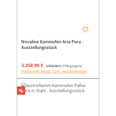
Novaline Kaminofen Aria Pura -
Ausstellungsstück
Verkaufspreis:
3.258,90 €
Regulärer Preis:
3.834,00 €
(15% gespart)
Preise inkl. MwSt. zzgl. Versandkosten
Rabatt
%