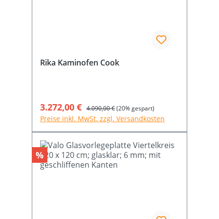
Rika Kaminofen Cook
Verkaufspreis:
3.272,00 €
Regulärer Preis:
4.090,00 €
(20% gespart)
Preise inkl. MwSt. zzgl. Versandkosten
Rabatt
%