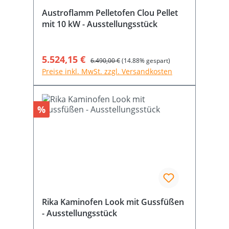
Austroflamm Pelletofen Clou Pellet
mit 10 kW - Ausstellungsstück
Verkaufspreis:
5.524,15 €
Regulärer Preis:
6.490,00 €
(14.88% gespart)
Preise inkl. MwSt. zzgl. Versandkosten
Rabatt
%
Rika Kaminofen Look mit Gussfüßen
- Ausstellungsstück