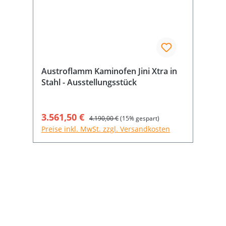
Austroflamm Kaminofen Jini Xtra in
Stahl - Ausstellungsstück
Verkaufspreis:
3.561,50 €
Regulärer Preis:
4.190,00 €
(15% gespart)
Preise inkl. MwSt. zzgl. Versandkosten