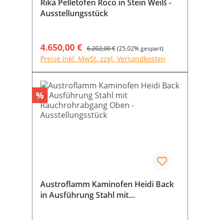
Rika Pelletofen Roco in Stein Weiß -
Ausstellungsstück
Verkaufspreis:
4.650,00 €
Regulärer Preis:
6.202,00 €
(25.02% gespart)
Preise inkl. MwSt. zzgl. Versandkosten
Rabatt
%
Austroflamm Kaminofen Heidi Back
in Ausführung Stahl mit
Rauchrohrabgang Oben -
Ausstellungsstück