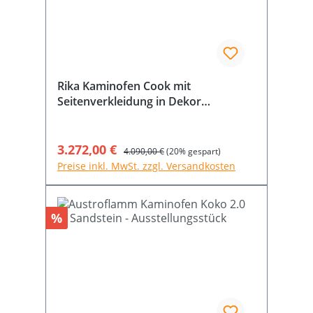
Rika Kaminofen Cook mit
Seitenverkleidung in Dekor
Rosteffekt - Ausstellungsstück
Verkaufspreis:
3.272,00 €
Regulärer Preis:
4.090,00 €
(20% gespart)
Preise inkl. MwSt. zzgl. Versandkosten
Rabatt
%