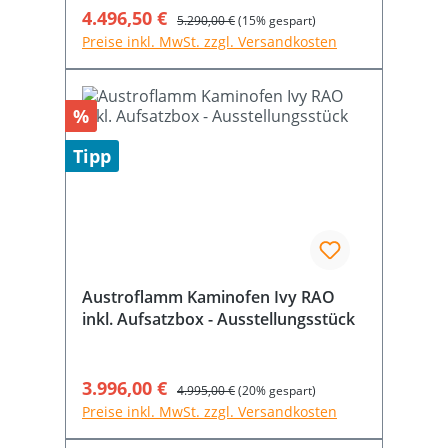
Verkaufspreis:
4.496,50 €
Regulärer Preis:
5.290,00 €
(15% gespart)
Preise inkl. MwSt. zzgl. Versandkosten
Rabatt
%
Tipp
Austroflamm Kaminofen Ivy RAO
inkl. Aufsatzbox - Ausstellungsstück
Verkaufspreis:
3.996,00 €
Regulärer Preis:
4.995,00 €
(20% gespart)
Preise inkl. MwSt. zzgl. Versandkosten