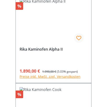
Rabatt
%
Rika Kaminofen Alpha II
Verkaufspreis:
1.890,00 €
Regulärer Preis:
1.990,00 €
(5.03% gespart)
Preise inkl. MwSt. zzgl. Versandkosten
Rabatt
%