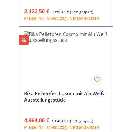
Verkaufspreis:
2.422,50 €
Regulärer Preis:
2.850,00 €
(15% gespart)
Preise inkl. MwSt. zzgl. Versandkosten
Rabatt
%
Rika Pelletofen Cosmo mit Alu Weiß -
Ausstellungsstück
Verkaufspreis:
4.964,00 €
Regulärer Preis:
5.840,00 €
(15% gespart)
Preise inkl. MwSt. zzgl. Versandkosten