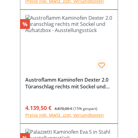
Preise inkl. MwSt. zzgl. Versandkosten
Rabatt
%
Austroflamm Kaminofen Dexter 2.0
Türanschlag rechts mit Sockel und
Aufsatzbox - Ausstellungsstück
Verkaufspreis:
4.139,50 €
Regulärer Preis:
4.870,00 €
(15% gespart)
Preise inkl. MwSt. zzgl. Versandkosten
Rabatt