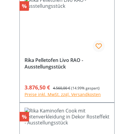
Rabatt
%
Rika Pelletofen Livo RAO -
Ausstellungsstück
Verkaufspreis:
3.876,50 €
Regulärer Preis:
4.560,00 €
(14.99% gespart)
Preise inkl. MwSt. zzgl. Versandkosten
Rabatt
%