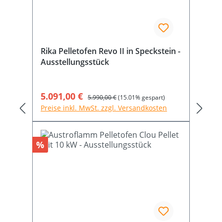
Rika Pelletofen Revo II in Speckstein -
Ausstellungsstück
Verkaufspreis:
5.091,00 €
Regulärer Preis:
5.990,00 €
(15.01% gespart)
Preise inkl. MwSt. zzgl. Versandkosten
Rabatt
%