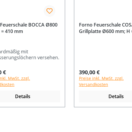
 Feuerschale BOCCA Ø800
Forno Feuerschale COS
 = 410 mm
Grillplatte Ø600 mm; H
ardmäßig mit
sserungslöchern versehen.
rer Preis:
Regulärer Preis:
0 €
390,00 €
inkl. MwSt. zzgl.
Preise inkl. MwSt. zzgl.
dkosten
Versandkosten
Details
Details