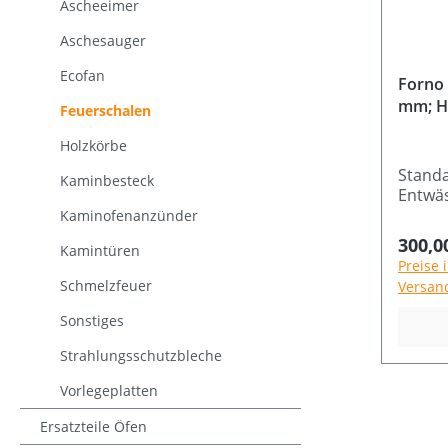
Ascheeimer
Aschesauger
Ecofan
Forno
mm; H
Feuerschalen
Holzkörbe
Stand
Kaminbesteck
Entwä
Kaminofenanzünder
Regulä
300,0
Kamintüren
Preise 
Schmelzfeuer
Versan
Sonstiges
Strahlungsschutzbleche
Vorlegeplatten
Ersatzteile Öfen