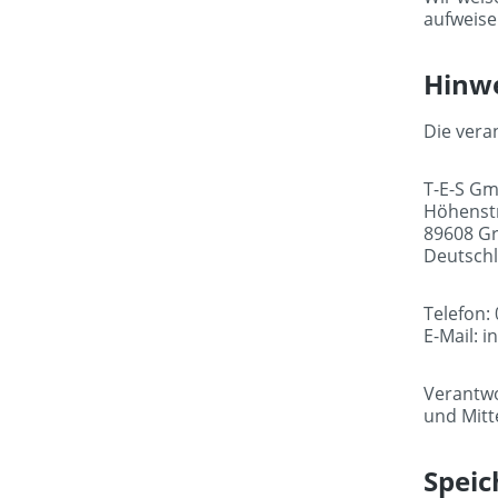
aufweise
Hinwe
Die veran
T-E-S G
Höhenst
89608 Gr
Deutsch
Telefon:
E-Mail: 
Verantwo
und Mitt
Speic