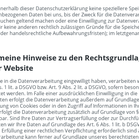
nnerhalb dieser Datenschutzerklärung keine speziellere Spe
bezogenen Daten bei uns, bis der Zweck für die Datenverarb
uchen geltend machen oder eine Einwilligung zur Datenvera
ir keine anderen rechtlich zulässigen Gründe für die Speic
oder handelsrechtliche Aufbewahrungsfristen); im letztgenann
meine Hinweise zu den Rechtsgrundla
r Website
ie in die Datenverarbeitung eingewilligt haben, verarbeite
bs. 1 lit. a DSGVO bzw. Art. 9 Abs. 2 lit. a DSGVO, sofern b
tet werden. Im Falle einer ausdrücklichen Einwilligung in 
aten erfolgt die Datenverarbeitung außerdem auf Grundlage vo
ng von Cookies oder in den Zugriff auf Informationen in Ihr 
rfolgt die Datenverarbeitung zusätzlich auf Grundlage von § 2
bar. Sind Ihre Daten zur Vertragserfüllung oder zur Durch
ten wir Ihre Daten auf Grundlage des Art. 6 Abs. 1 lit. b DS
 Erfüllung einer rechtlichen Verpflichtung erforderlich sind 
arbeitung kann ferner auf Grundlage unseres berechtigten In