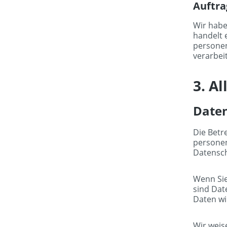
Auftra
Wir habe
handelt 
persone
verarbeit
3. A
Date
Die Betr
personen
Datensch
Wenn Si
sind Dat
Daten wi
Wir weis