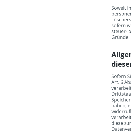
Soweit i
personen
Löschers
sofern w
steuer- 
Gründe.
Allge
diese
Sofern S
Art. 6 A
verarbei
Drittsta
Speicheru
haben, e
widerruf
verarbei
diese zur
Datenver