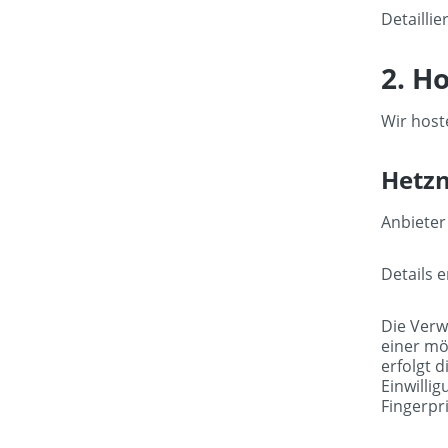
Detailli
2. H
Wir host
Hetz
Anbieter
Details 
Die Verw
einer mö
erfolgt d
Einwilli
Fingerpri