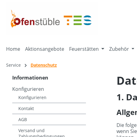
springen
Zur Hauptnavigation springen
Home
Aktionsangebote
Feuerstätten
Zubehör
Service
Datenschutz
Dat
Informationen
Konfigurieren
1. D
Konfigurieren
Kontakt
Allge
AGB
Die folg
Versand und
wenn Sie
Zahlungsbedingungen