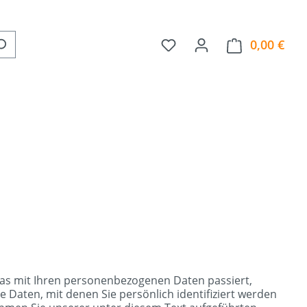
Du hast 0 Produkte auf 
0,00 €
Ware
was mit Ihren personenbezogenen Daten passiert,
Daten, mit denen Sie persönlich identifiziert werden