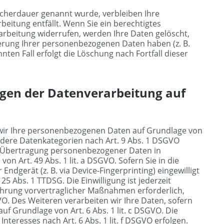
icherdauer genannt wurde, verbleiben Ihre
eitung entfällt. Wenn Sie ein berechtigtes
rbeitung widerrufen, werden Ihre Daten gelöscht,
herung Ihrer personenbezogenen Daten haben (z. B.
ten Fall erfolgt die Löschung nach Fortfall dieser
gen der Datenverarbeitung auf
n wir Ihre personenbezogenen Daten auf Grundlage von
esondere Datenkategorien nach Art. 9 Abs. 1 DSGVO
die Übertragung personenbezogener Daten in
n Art. 49 Abs. 1 lit. a DSGVO. Sofern Sie in die
Endgerät (z. B. via Device-Fingerprinting) eingewilligt
5 Abs. 1 TTDSG. Die Einwilligung ist jederzeit
führung vorvertraglicher Maßnahmen erforderlich,
GVO. Des Weiteren verarbeiten wir Ihre Daten, sofern
auf Grundlage von Art. 6 Abs. 1 lit. c DSGVO. Die
teresses nach Art. 6 Abs. 1 lit. f DSGVO erfolgen.