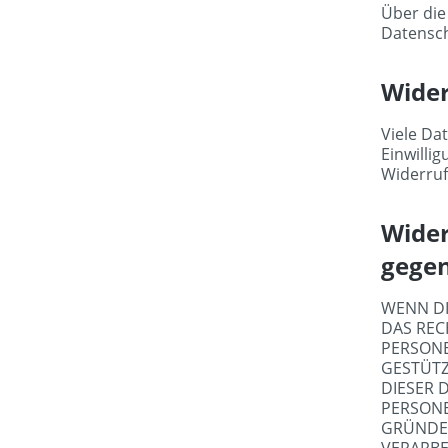
Über die
Datensch
Wider
Viele Da
Einwilli
Widerruf
Wider
gegen
WENN DI
DAS REC
PERSONE
GESTÜTZ
DIESER 
PERSONE
GRÜNDE 