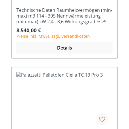
Technische Daten Raumheizvermögen (min-
max) m3 114 - 305 Nennwärmeleistung
(min-max) kW 2,4 - 8,6 Wirkungsgrad % >90
Brennstoffverbrauch (min-max) Kg/h 0,6 -
Regulärer Preis:
8.540,00 €
2,1 Abmessung B x T x H cm 69 x 49,5 x 112
Preise inkl. MwSt. zzgl. Versandkosten
Details