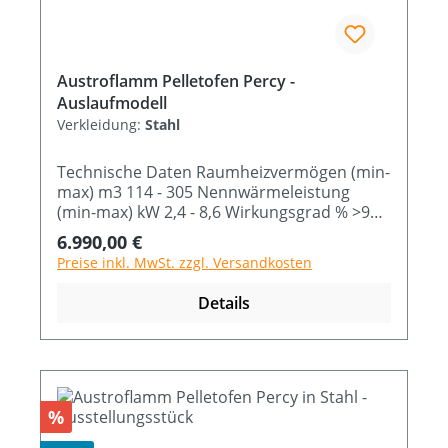
Austroflamm Pelletofen Percy -
Auslaufmodell
Verkleidung:
Stahl
Technische Daten Raumheizvermögen (min-
max) m3 114 - 305 Nennwärmeleistung
(min-max) kW 2,4 - 8,6 Wirkungsgrad % >90
Brennstoffverbrauch (min-max) Kg/h 0,6 -
Regulärer Preis:
6.990,00 €
2,1 Abmessung B x T x H cm 52,6 x 51,7 x 112
Preise inkl. MwSt. zzgl. Versandkosten
Details
Rabatt
%