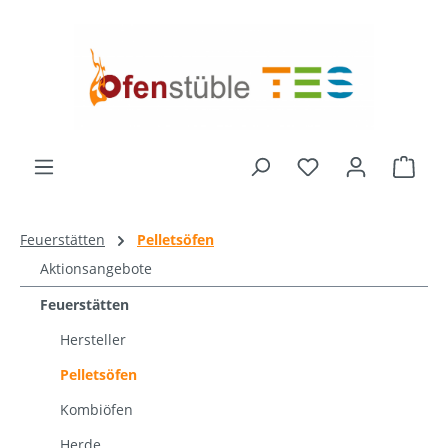
alt springen
Ware
Feuerstätten
Pelletsöfen
Aktionsangebote
Feuerstätten
Hersteller
Pelletsöfen
Kombiöfen
Herde