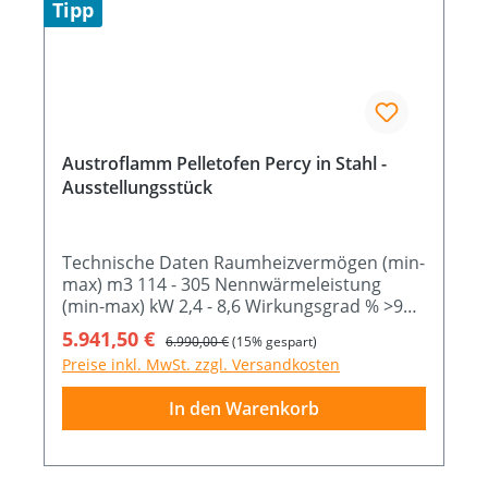
Tipp
Austroflamm Pelletofen Percy in Stahl -
Ausstellungsstück
Technische Daten Raumheizvermögen (min-
max) m3 114 - 305 Nennwärmeleistung
(min-max) kW 2,4 - 8,6 Wirkungsgrad % >90
Brennstoffverbrauch (min-max) Kg/h 0,6 -
Verkaufspreis:
5.941,50 €
Regulärer Preis:
6.990,00 €
(15% gespart)
2,1 Abmessung B x T x H cm 52,6 x 51,7 x 112
Preise inkl. MwSt. zzgl. Versandkosten
Das Ausstellungsstück kann gerne vor Ort
begutachtet werden.
In den Warenkorb