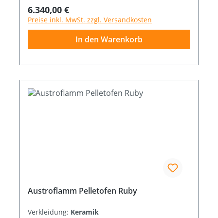
Brennstoffverbrauch (min-max) Kg/h 0,7 -
Regulärer Preis:
6.340,00 €
2,2 Abmessung B x T x H cm 52 x 49,8 x 110
Preise inkl. MwSt. zzgl. Versandkosten
In den Warenkorb
Austroflamm Pelletofen Ruby
Verkleidung:
Keramik