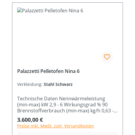
Palazzetti Pelletofen Nina 6
Verkleidung:
Stahl Schwarz
Technische Daten Nennwärmeleistung
(min-max) kW 2,9 - 6 Wirkungsgrad % 90
Brennstoffverbrauch (min-max) kg/h 0,63 -
1,36 Abmessung B x T x H cm 53 x 59 x 119
Regulärer Preis:
3.600,00 €
Preise inkl. MwSt. zzgl. Versandkosten