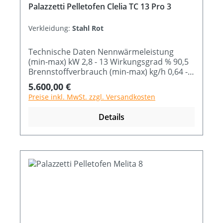
Palazzetti Pelletofen Clelia TC 13 Pro 3
Verkleidung:
Stahl Rot
Technische Daten Nennwärmeleistung
(min-max) kW 2,8 - 13 Wirkungsgrad % 90,5
Brennstoffverbrauch (min-max) kg/h 0,64 -
2,99 Abmessung B x T x H cm 59 x 52 x 122
Regulärer Preis:
5.600,00 €
Preise inkl. MwSt. zzgl. Versandkosten
Details