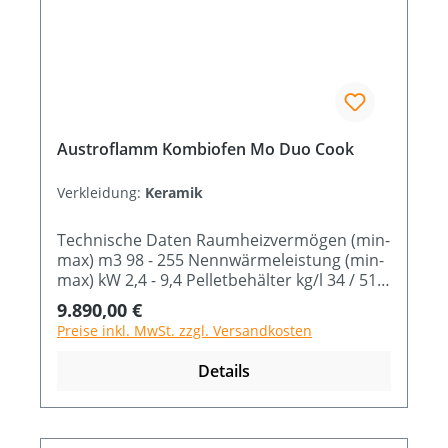
Austroflamm Kombiofen Mo Duo Cook
Verkleidung:
Keramik
Technische Daten Raumheizvermögen (min-
max) m3 98 - 255 Nennwärmeleistung (min-
max) kW 2,4 - 9,4 Pelletbehälter kg/l 34 / 51
Brennstoffverbrauch (min-max) kg/h 0,6 -
Regulärer Preis:
9.890,00 €
1,87 Abmessung B x T x H cm 86,3 x 52,3 x
Preise inkl. MwSt. zzgl. Versandkosten
114,7
Details