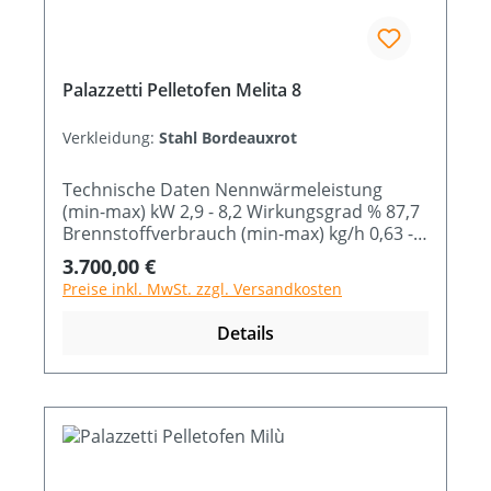
Palazzetti Pelletofen Melita 8
Verkleidung:
Stahl Bordeauxrot
Technische Daten Nennwärmeleistung
(min-max) kW 2,9 - 8,2 Wirkungsgrad % 87,7
Brennstoffverbrauch (min-max) kg/h 0,63 -
1,92 Abmessung B x T x H cm 53 x 58 x 119
Regulärer Preis:
3.700,00 €
Preise inkl. MwSt. zzgl. Versandkosten
Details