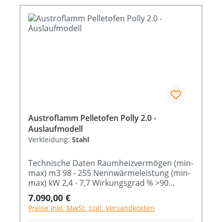
Austroflamm Pelletofen Polly 2.0 -
Auslaufmodell
Verkleidung:
Stahl
Technische Daten Raumheizvermögen (min-
max) m3 98 - 255 Nennwärmeleistung (min-
max) kW 2,4 - 7,7 Wirkungsgrad % >90
Brennstoffverbrauch (min-max) Kg/h 0,6 -
Regulärer Preis:
7.090,00 €
1,9 Abmessung B x T x H cm 52 x 49,8 x 110
Preise inkl. MwSt. zzgl. Versandkosten