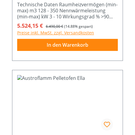
Technische Daten Raumheizvermögen (min-
max) m3 128 - 350 Nennwärmeleistung
(min-max) kW 3 - 10 Wirkungsgrad % >90
Brennstoffverbrauch (min-max) Kg/h 0,71 -
Verkaufspreis:
5.524,15 €
Regulärer Preis:
6.490,00 €
(14.88% gespart)
2,36 Abmessung B x T x H cm 63 x 50,1 x 110
Preise inkl. MwSt. zzgl. Versandkosten
Das Ausstellungsstück kann gerne vor Ort
begutachtet werden.
In den Warenkorb