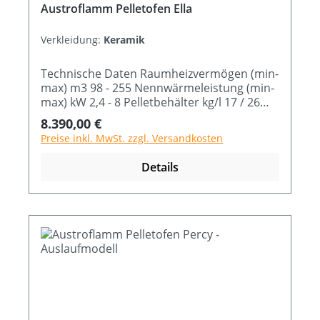
Austroflamm Pelletofen Ella
Verkleidung:
Keramik
Technische Daten Raumheizvermögen (min-
max) m3 98 - 255 Nennwärmeleistung (min-
max) kW 2,4 - 8 Pelletbehälter kg/l 17 / 26
Brennstoffverbrauch (min-max) kg/h 0,6 - 2
Regulärer Preis:
8.390,00 €
Abmessung B x T x H cm 54 x 54 x 120,2
Preise inkl. MwSt. zzgl. Versandkosten
Details