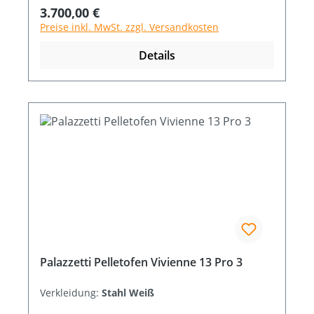
1,92 Abmessung B x T x H cm 53 x 59 x 119
Regulärer Preis:
3.700,00 €
Preise inkl. MwSt. zzgl. Versandkosten
Details
Palazzetti Pelletofen Vivienne 13 Pro 3
Verkleidung:
Stahl Weiß