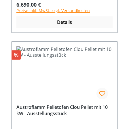
- 10 Wirkungsgrad % >90
Regulärer Preis:
6.690,00 €
Brennstoffverbrauch (min-max) Kg/h 0,6 -
Preise inkl. MwSt. zzgl. Versandkosten
1,87 / 0,71 - 2,36 Abmessung B x T x H cm 63
x 50,1 x 110
Details
Rabatt
%
Austroflamm Pelletofen Clou Pellet mit 10
kW - Ausstellungsstück