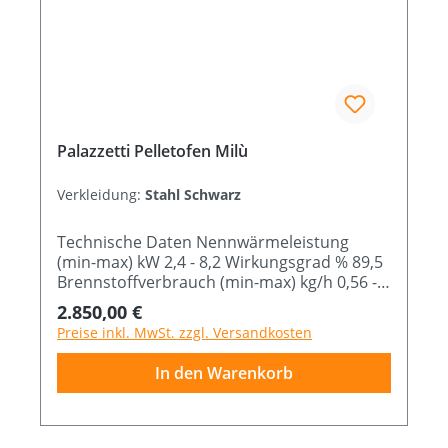
Palazzetti Pelletofen Milù
Verkleidung:
Stahl Schwarz
Technische Daten Nennwärmeleistung
(min-max) kW 2,4 - 8,2 Wirkungsgrad % 89,5
Brennstoffverbrauch (min-max) kg/h 0,56 -
1,95 Abmessung B x T x H cm 53 x 46 x 102
Regulärer Preis:
2.850,00 €
Preise inkl. MwSt. zzgl. Versandkosten
In den Warenkorb