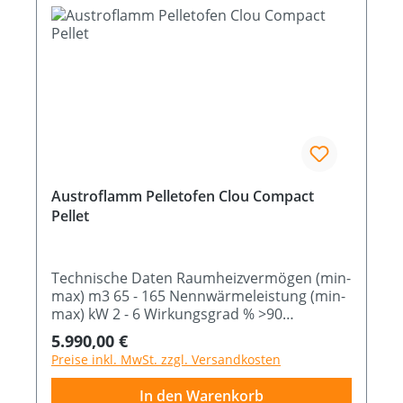
Austroflamm Pelletofen Clou Compact
Pellet
Technische Daten Raumheizvermögen (min-
max) m3 65 - 165 Nennwärmeleistung (min-
max) kW 2 - 6 Wirkungsgrad % >90
Brennstoffverbrauch (min-max) Kg/h 0,5 -
Regulärer Preis:
5.990,00 €
1,55 Abmessung B x T x H cm 52 x 49,9 x
Preise inkl. MwSt. zzgl. Versandkosten
103,3
In den Warenkorb