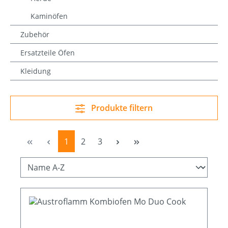
Kaminöfen
Zubehör
Ersatzteile Öfen
Kleidung
Produkte filtern
Seite
Seite
Seite
1
2
3