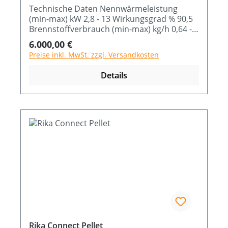
Technische Daten Nennwärmeleistung
(min-max) kW 2,8 - 13 Wirkungsgrad % 90,5
Brennstoffverbrauch (min-max) kg/h 0,64 -
2,99 Abmessung B x T x H cm 58 x 58 x 122
Regulärer Preis:
6.000,00 €
Preise inkl. MwSt. zzgl. Versandkosten
Details
Rika Connect Pellet