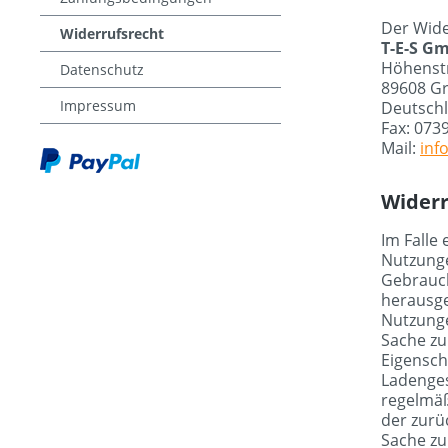
Der Wider
Widerrufsrecht
T-E-S G
Höhenst
Datenschutz
89608 Gr
Impressum
Deutsch
Fax: 073
Mail:
inf
Widerr
Im Falle
Nutzunge
Gebrauch
herausge
Nutzunge
Sache zu
Eigensch
Ladenges
regelmäß
der zurü
Sache zu