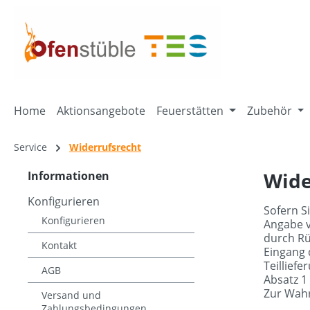
springen
Zur Hauptnavigation springen
Home
Aktionsangebote
Feuerstätten
Zubehör
Service
Widerrufsrecht
Wide
Informationen
Konfigurieren
Sofern S
Konfigurieren
Angabe v
durch Rü
Kontakt
Eingang 
Teillief
AGB
Absatz 1
Zur Wahr
Versand und
Zahlungsbedingungen