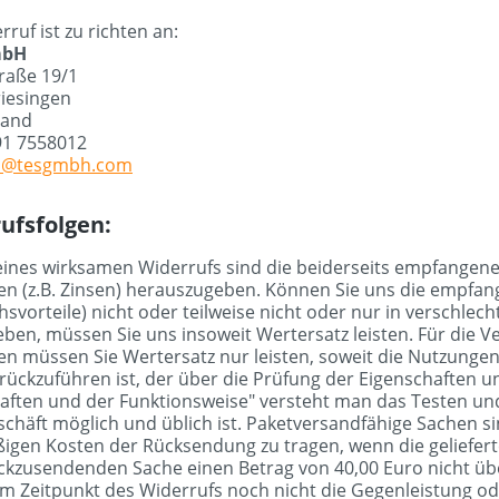
ruf ist zu richten an:
mbH
raße 19/1
iesingen
land
91 7558012
o@tesgmbh.com
ufsfolgen:
 eines wirksamen Widerrufs sind die beiderseits empfange
n (z.B. Zinsen) herauszugeben. Können Sie uns die empfang
svorteile) nicht oder teilweise nicht oder nur in verschl
ben, müssen Sie uns insoweit Wertersatz leisten. Für die 
n müssen Sie Wertersatz nur leisten, soweit die Nutzunge
rückzuführen ist, der über die Prüfung der Eigenschaften 
aften und der Funktionsweise" versteht man das Testen und
chäft möglich und üblich ist. Paketversandfähige Sachen s
igen Kosten der Rücksendung zu tragen, wenn die geliefert
ckzusendenden Sache einen Betrag von 40,00 Euro nicht übe
m Zeitpunkt des Widerrufs noch nicht die Gegenleistung ode