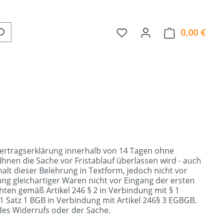
Du hast 0 Produkte auf 
0,00 €
Ware
Vertragserklärung innerhalb von 14 Tagen ohne
 Ihnen die Sache vor Fristablauf überlassen wird - auch
alt dieser Belehrung in Textform, jedoch nicht vor
g gleichartiger Waren nicht vor Eingang der ersten
chten gemäß Artikel 246 § 2 in Verbindung mit § 1
 Satz 1 BGB in Verbindung mit Artikel 246§ 3 EGBGB.
des Widerrufs oder der Sache.