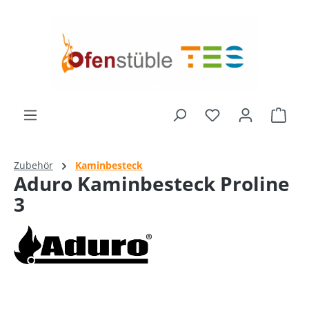
alt springen
Ware
Zubehör
Kaminbesteck
Aduro Kaminbesteck Proline
3
Bildergalerie überspringen