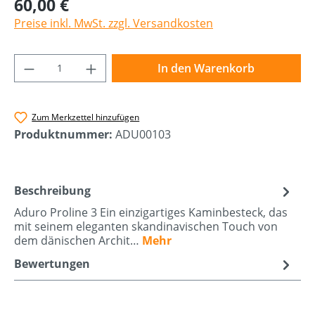
60,00 €
Preise inkl. MwSt. zzgl. Versandkosten
Produkt Anzahl: Gib den gewünschten Wer
In den Warenkorb
Zum Merkzettel hinzufügen
Produktnummer:
ADU00103
Beschreibung
Aduro Proline 3 Ein einzigartiges Kaminbesteck, das
mit seinem eleganten skandinavischen Touch von
dem dänischen Archit…
Mehr
Bewertungen