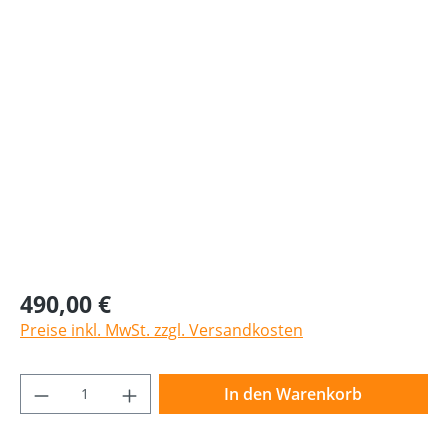
Bildergalerie überspringen
490,00 €
Preise inkl. MwSt. zzgl. Versandkosten
Produkt Anzahl: Gib den gewünschten Wer
In den Warenkorb