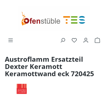
alt springen
Du hast 0 Produk
Ware
Austroflamm Ersatzteil
Dexter Keramott
Keramottwand eck 720425