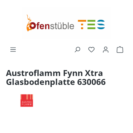
alt springen
Ware
Austroflamm Fynn Xtra
Glasbodenplatte 630066
Bildergalerie überspringen