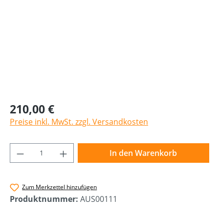
210,00 €
Preise inkl. MwSt. zzgl. Versandkosten
Produkt Anzahl: Gib den gewünschten Wer
In den Warenkorb
Zum Merkzettel hinzufügen
Produktnummer:
AUS00111