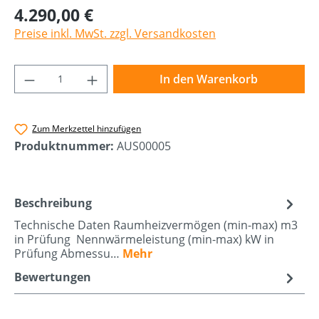
4.290,00 €
Preise inkl. MwSt. zzgl. Versandkosten
Produkt Anzahl: Gib den gewünschten Wer
In den Warenkorb
Zum Merkzettel hinzufügen
Produktnummer:
AUS00005
Beschreibung
Technische Daten Raumheizvermögen (min-max) m3
in Prüfung Nennwärmeleistung (min-max) kW in
Prüfung Abmessu…
Mehr
Bewertungen