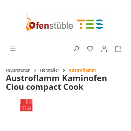
alt springen
Ware
Feuerstätten
Hersteller
Austroflamm
Austroflamm Kaminofen
Clou compact Cook
Bildergalerie überspringen