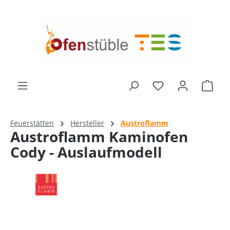
alt springen
Ware
Feuerstätten
Hersteller
Austroflamm
Austroflamm Kaminofen
Cody - Auslaufmodell
Bildergalerie überspringen