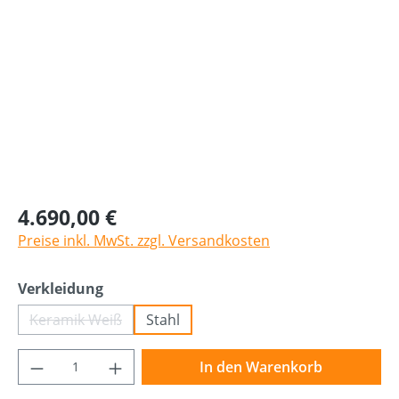
4.690,00 €
Preise inkl. MwSt. zzgl. Versandkosten
auswählen
Verkleidung
Keramik Weiß
Stahl
(Diese Option ist zurzeit nicht verfügbar.)
Produkt Anzahl: Gib den gewünschten Wer
In den Warenkorb