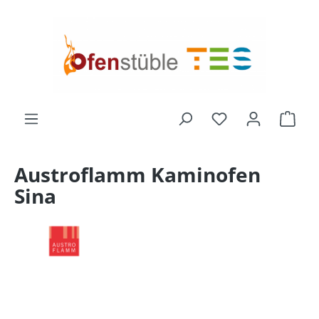
alt springen
Ware
Austroflamm Kaminofen
Sina
Bildergalerie überspringen