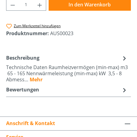
Produkt Anzahl: Gib den gewünschten Wer
In den Warenkorb
Zum Merkzettel hinzufügen
Produktnummer:
AUS00023
Beschreibung
Technische Daten Raumheizvermögen (min-max) m3
65 - 165 Nennwärmeleistung (min-max) kW 3,5 - 8
Abmess…
Mehr
Bewertungen
Anschrift & Kontakt
Service