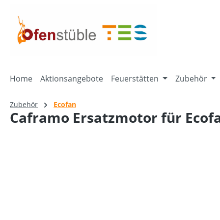
springen
Zur Hauptnavigation springen
Home
Aktionsangebote
Feuerstätten
Zubehör
Zubehör
Ecofan
Caframo Ersatzmotor für Ecofa
Bildergalerie überspringen