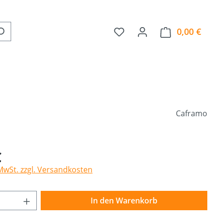
0,00 €
Ware
Caframo
€
 MwSt. zzgl. Versandkosten
Anzahl: Gib den gewünschten Wert ein o
In den Warenkorb