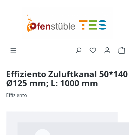
alt springen
Du hast 0 Produk
Ware
Effiziento Zuluftkanal 50*140
Ø125 mm; L: 1000 mm
Effiziento
Bildergalerie überspringen