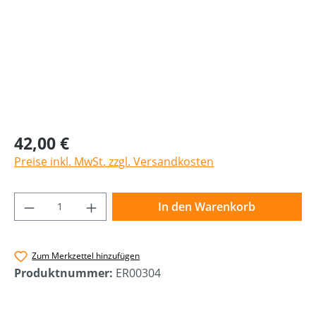
42,00 €
Preise inkl. MwSt. zzgl. Versandkosten
Produkt Anzahl: Gib den gewünschten Wer
In den Warenkorb
Zum Merkzettel hinzufügen
Produktnummer:
ER00304