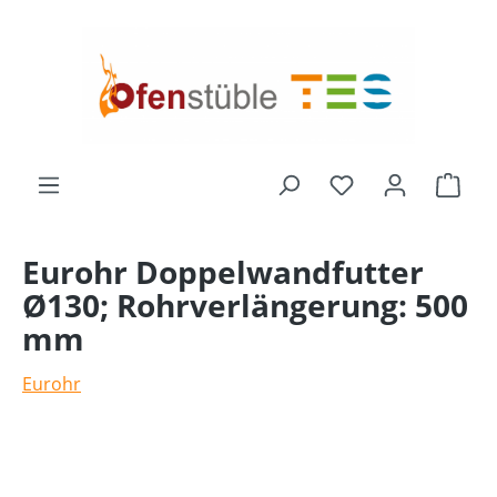
alt springen
Ware
Eurohr Doppelwandfutter
Ø130; Rohrverlängerung: 500
mm
Eurohr
Bildergalerie überspringen