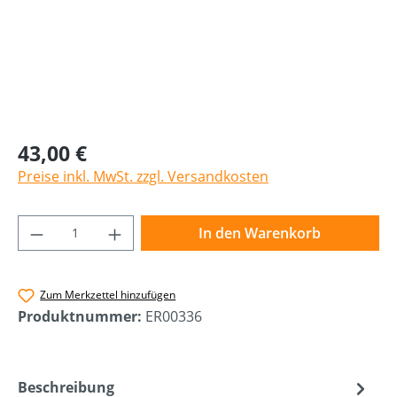
43,00 €
Preise inkl. MwSt. zzgl. Versandkosten
Produkt Anzahl: Gib den gewünschten Wer
In den Warenkorb
Zum Merkzettel hinzufügen
Produktnummer:
ER00336
Beschreibung