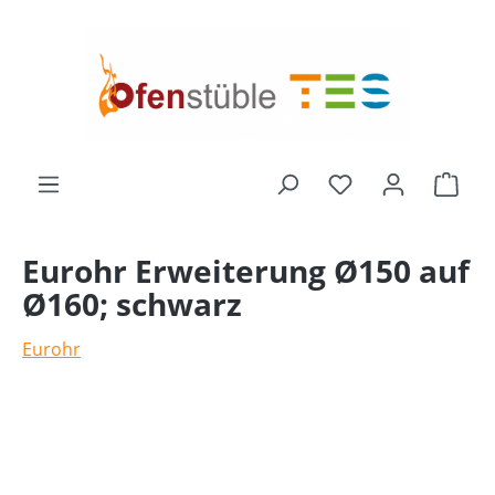
alt springen
Ware
Eurohr Erweiterung Ø150 auf
Ø160; schwarz
Eurohr
Bildergalerie überspringen