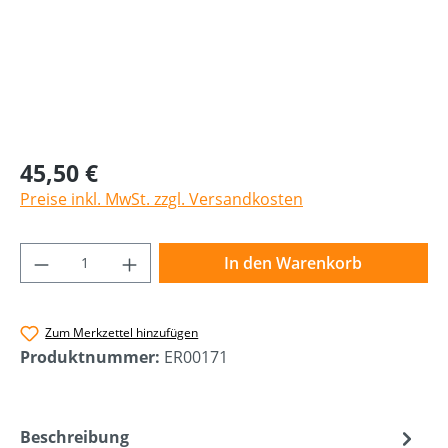
45,50 €
Preise inkl. MwSt. zzgl. Versandkosten
Produkt Anzahl: Gib den gewünschten Wer
In den Warenkorb
Zum Merkzettel hinzufügen
Produktnummer:
ER00171
Beschreibung