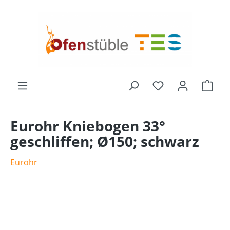
alt springen
Ware
Eurohr Kniebogen 33°
geschliffen; Ø150; schwarz
Eurohr
Bildergalerie überspringen