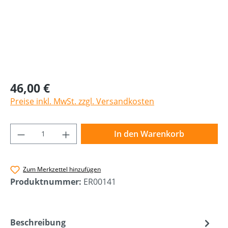
46,00 €
Preise inkl. MwSt. zzgl. Versandkosten
Produkt Anzahl: Gib den gewünschten Wer
In den Warenkorb
Zum Merkzettel hinzufügen
Produktnummer:
ER00141
Beschreibung