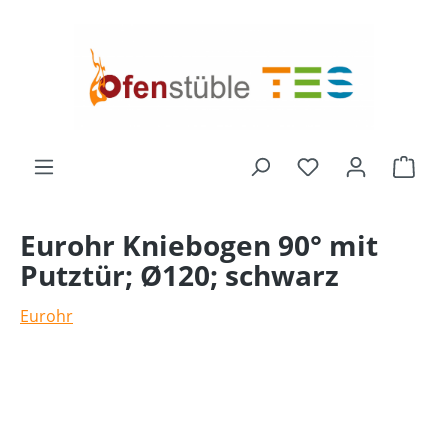
alt springen
Ware
Eurohr Kniebogen 90° mit
Putztür; Ø120; schwarz
Eurohr
Bildergalerie überspringen