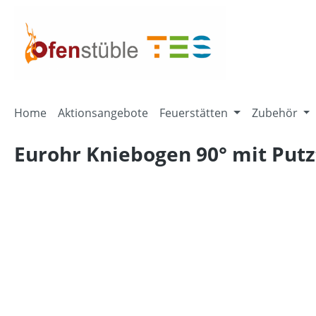
springen
Zur Hauptnavigation springen
Home
Aktionsangebote
Feuerstätten
Zubehör
Eurohr Kniebogen 90° mit Putz
Bildergalerie überspringen