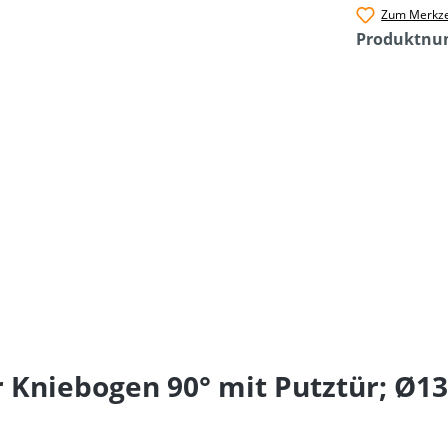
Zum Merkze
Produktn
Kniebogen 90° mit Putztür; Ø13