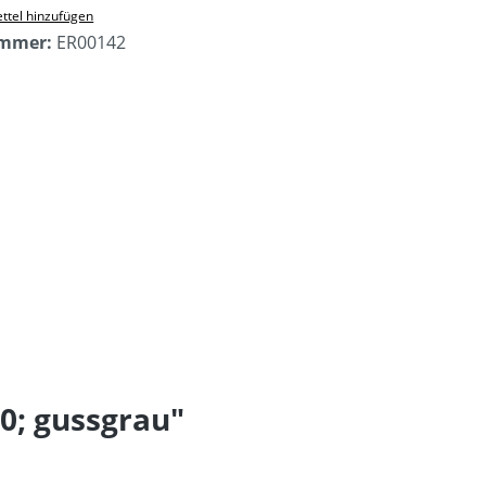
ttel hinzufügen
ummer:
ER00142
0; gussgrau"