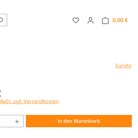
0,00 €
Ware
Eurohr
€
 MwSt. zzgl. Versandkosten
Anzahl: Gib den gewünschten Wert ein o
In den Warenkorb