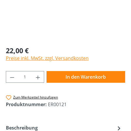
22,00 €
Preise inkl. MwSt. zzgl. Versandkosten
Produkt Anzahl: Gib den gewünschten Wer
In den Warenkorb
Zum Merkzettel hinzufügen
Produktnummer:
ER00121
Beschreibung