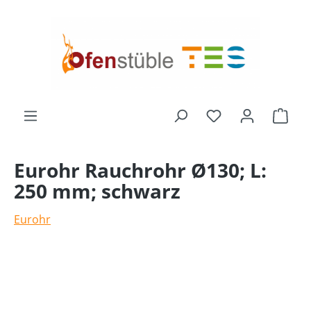
alt springen
Ware
Eurohr Rauchrohr Ø130; L:
250 mm; schwarz
Eurohr
Bildergalerie überspringen