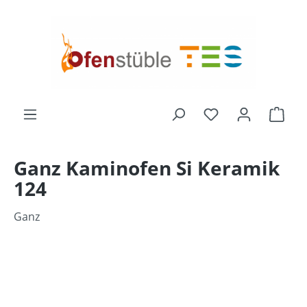
alt springen
Du hast 0 Produk
Ware
Ganz Kaminofen Si Keramik
124
Ganz
Bildergalerie überspringen