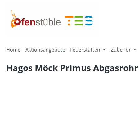
springen
Zur Hauptnavigation springen
Home
Aktionsangebote
Feuerstätten
Zubehör
Hagos Möck Primus Abgasrohr 
Bildergalerie überspringen