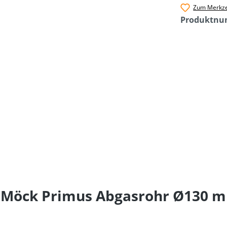
Zum Merkze
Produktn
 Möck Primus Abgasrohr Ø130 mm