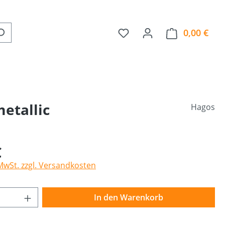
0,00 €
Ware
etallic
Hagos
€
 MwSt. zzgl. Versandkosten
Anzahl: Gib den gewünschten Wert ein o
In den Warenkorb