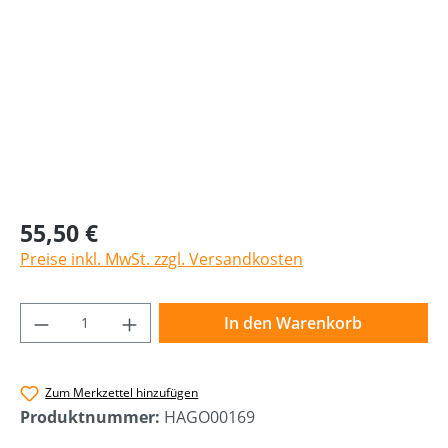
55,50 €
Preise inkl. MwSt. zzgl. Versandkosten
Produkt Anzahl: Gib den gewünschten Wer
In den Warenkorb
Zum Merkzettel hinzufügen
Produktnummer:
HAGO00169