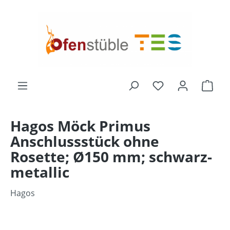
alt springen
Ware
Hagos Möck Primus
Anschlussstück ohne
Rosette; Ø150 mm; schwarz-
metallic
Hagos
Bildergalerie überspringen