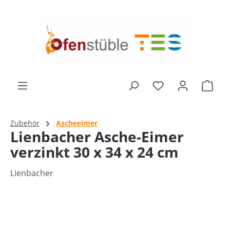
alt springen
Ware
Zubehör
Ascheeimer
Lienbacher Asche-Eimer
verzinkt 30 x 34 x 24 cm
Lienbacher
Bildergalerie überspringen