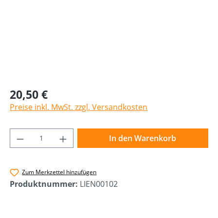
20,50 €
Preise inkl. MwSt. zzgl. Versandkosten
Produkt Anzahl: Gib den gewünschten Wer
In den Warenkorb
Zum Merkzettel hinzufügen
Produktnummer:
LIEN00102