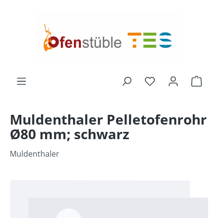
alt springen
Du hast 0 Produk
Ware
Muldenthaler Pelletofenrohr
Ø80 mm; schwarz
Muldenthaler
Bildergalerie überspringen