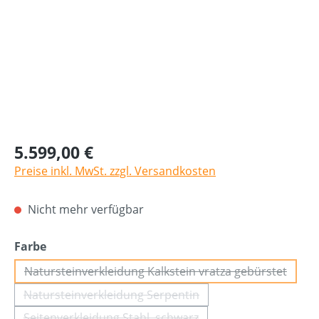
5.599,00 €
Preise inkl. MwSt. zzgl. Versandkosten
Nicht mehr verfügbar
auswählen
Farbe
Natursteinverkleidung Kalkstein vratza gebürstet
(Diese Option ist zurzeit nicht ver
Natursteinverkleidung Serpentin
(Diese Option ist zurzeit nicht verfügbar.)
Seitenverkleidung Stahl, schwarz