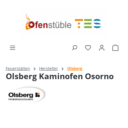
alt springen
Du hast 0 Produk
Ware
Feuerstätten
Hersteller
Olsberg
Olsberg Kaminofen Osorno
Bildergalerie überspringen