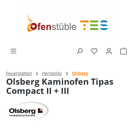
alt springen
Du hast 0 Produk
Ware
Feuerstätten
Hersteller
Olsberg
Olsberg Kaminofen Tipas
Compact II + III
Bildergalerie überspringen