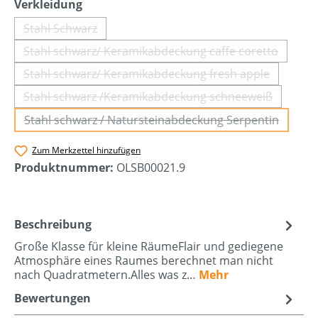
auswählen
Verkleidung
Stahl Schwarz
(Diese Option ist zurzeit nicht verfügbar.)
Stahl schwarz/ Keramikabdeckung caffe coretto
(Diese Option ist zurzeit nicht verf
Stahl schwarz/ Keramikabdeckung fresh apple
(Diese Option ist zurzeit nicht verfü
Stahl schwarz /Keramikabdeckung schneeweiß
(Diese Option ist zurzeit nicht verfü
Stahl schwarz / Natursteinabdeckung Serpentin
(Diese Option ist zurzeit nicht verf
Zum Merkzettel hinzufügen
Produktnummer:
OLSB00021.9
Beschreibung
Große Klasse für kleine RäumeFlair und gediegene
Atmosphäre eines Raumes berechnet man nicht
nach Quadratmetern.Alles was z…
Mehr
Bewertungen