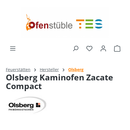
alt springen
Du hast 0 Produk
Ware
Feuerstätten
Hersteller
Olsberg
Olsberg Kaminofen Zacate
Compact
Bildergalerie überspringen