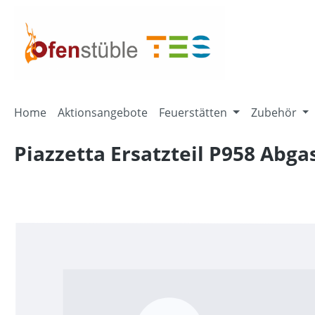
springen
Zur Hauptnavigation springen
Home
Aktionsangebote
Feuerstätten
Zubehör
Piazzetta Ersatzteil P958 Abg
Bildergalerie überspringen