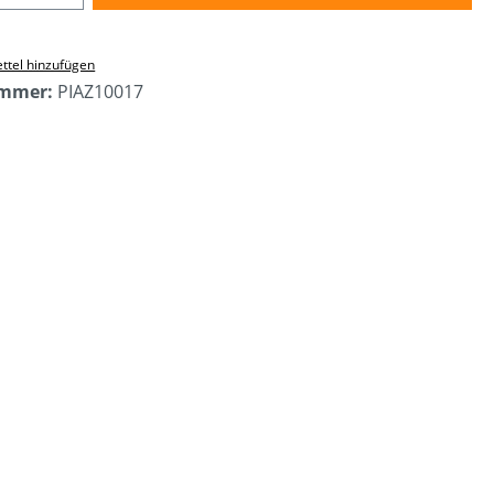
ttel hinzufügen
ummer:
PIAZ10017