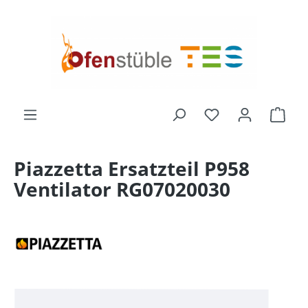
alt springen
Du hast 0 Produk
Ware
Piazzetta Ersatzteil P958
Ventilator RG07020030
Bildergalerie überspringen