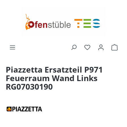
alt springen
Du hast 0 Produk
Ware
Piazzetta Ersatzteil P971
Feuerraum Wand Links
RG07030190