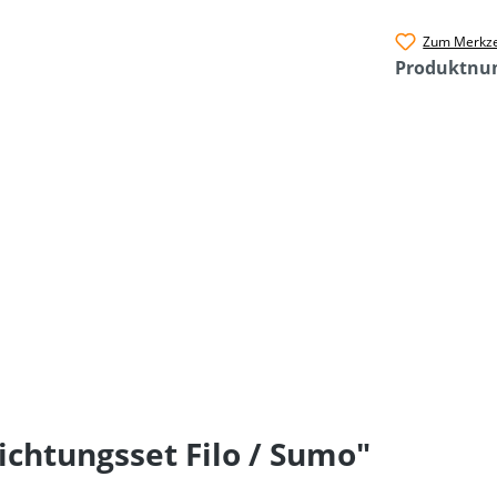
Zum Merkze
Produktn
chtungsset Filo / Sumo"