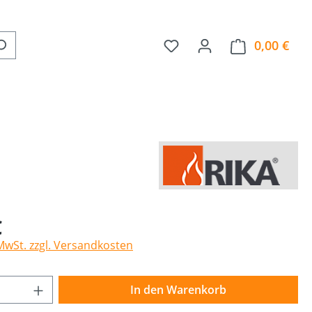
0,00 €
Ware
€
 MwSt. zzgl. Versandkosten
Anzahl: Gib den gewünschten Wert ein o
In den Warenkorb