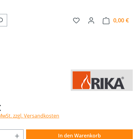
0,00 €
Ware
€
 MwSt. zzgl. Versandkosten
Anzahl: Gib den gewünschten Wert ein o
In den Warenkorb