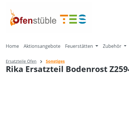
springen
Zur Hauptnavigation springen
Home
Aktionsangebote
Feuerstätten
Zubehör
Ersatzteile Öfen
Sonstiges
Rika Ersatzteil Bodenrost Z259
Bildergalerie überspringen