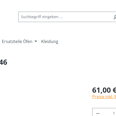
Ersatzteile Öfen
Kleidung
46
61,00 
Preise inkl.
Produkt 