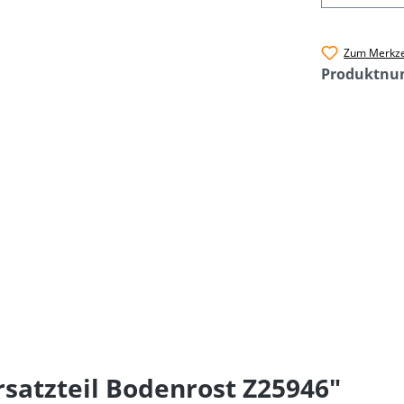
Zum Merkze
Produktn
satzteil Bodenrost Z25946"