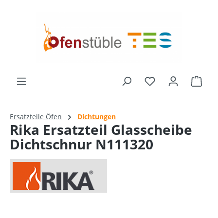
alt springen
Du hast 0 Produk
Ware
Ersatzteile Öfen
Dichtungen
Rika Ersatzteil Glasscheibe
Dichtschnur N111320
Bildergalerie überspringen