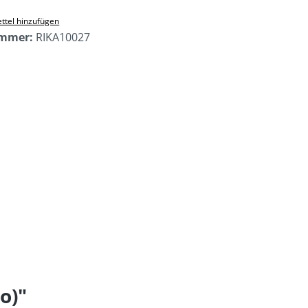
ttel hinzufügen
ummer:
RIKA10027
o)"