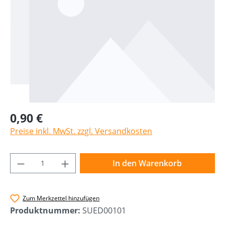
0,90 €
Preise inkl. MwSt. zzgl. Versandkosten
Produkt Anzahl: Gib den gewünschten Wer
In den Warenkorb
Zum Merkzettel hinzufügen
Produktnummer:
SUED00101