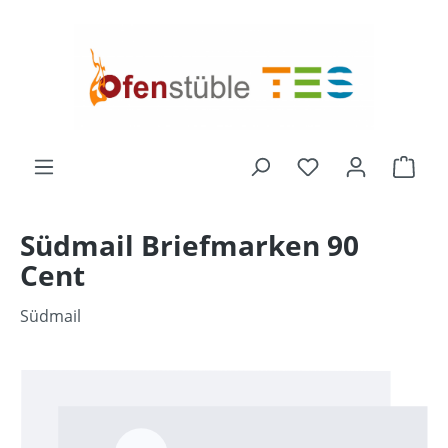
alt springen
Ware
Südmail Briefmarken 90
Cent
Südmail
Bildergalerie überspringen