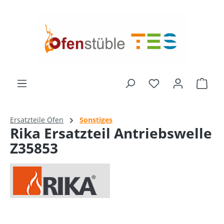
alt springen
Ware
Ersatzteile Öfen
Sonstiges
Rika Ersatzteil Antriebswelle
Z35853
Bildergalerie überspringen