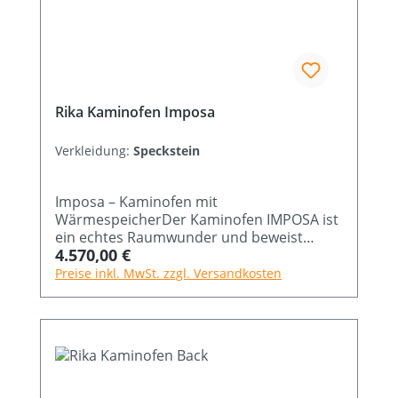
Rika Kaminofen Imposa
Verkleidung:
Speckstein
Imposa – Kaminofen mit
WärmespeicherDer Kaminofen IMPOSA ist
ein echtes Raumwunder und beweist
Regulärer Preis:
4.570,00 €
einmal mehr, dass wahre Größe nichts mit
den Ausmaßen zu tun hat. Wie kein
Preise inkl. MwSt. zzgl. Versandkosten
anderer zeigt dieser Kaminofen von RIKA
wahre Größe und vereint einen
eindrucksvollen Innenraum mit extrem
kompakten Außenabmessungen für eine
optimale Heizleistung. So ist dieser
Kaminofen mit Wärmespeicher auch für
große Holzscheite geeignet. Durch seine