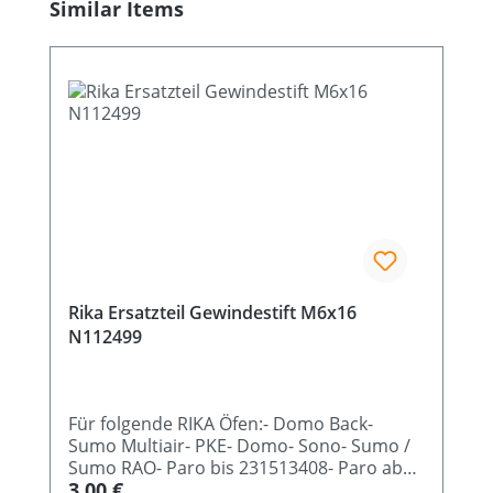
Produktgalerie überspringen
Similar Items
Rika Ersatzteil Gewindestift M6x16
N112499
Für folgende RIKA Öfen:- Domo Back-
Sumo Multiair- PKE- Domo- Sono- Sumo /
Sumo RAO- Paro bis 231513408- Paro ab
Regulärer Preis:
3,00 €
231513409- Connect Pellet- Connect Pellet