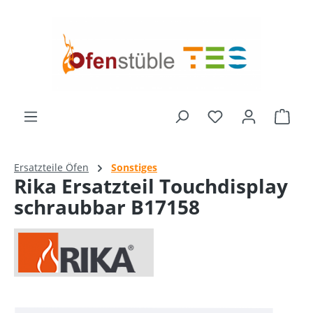
alt springen
Ware
Ersatzteile Öfen
Sonstiges
Rika Ersatzteil Touchdisplay
schraubbar B17158
Bildergalerie überspringen