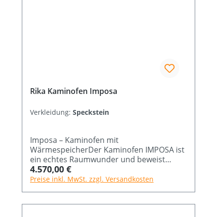
Rika Kaminofen Imposa
Verkleidung:
Speckstein
Imposa – Kaminofen mit
WärmespeicherDer Kaminofen IMPOSA ist
ein echtes Raumwunder und beweist
Regulärer Preis:
4.570,00 €
einmal mehr, dass wahre Größe nichts mit
den Ausmaßen zu tun hat. Wie kein
Preise inkl. MwSt. zzgl. Versandkosten
anderer zeigt dieser Kaminofen von RIKA
wahre Größe und vereint einen
eindrucksvollen Innenraum mit extrem