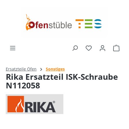
alt springen
Ware
Ersatzteile Öfen
Sonstiges
Rika Ersatzteil ISK-Schraube
N112058
Bildergalerie überspringen