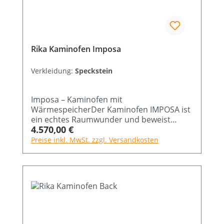
Rika Kaminofen Imposa
Verkleidung:
Speckstein
Imposa – Kaminofen mit
WärmespeicherDer Kaminofen IMPOSA ist
ein echtes Raumwunder und beweist
Regulärer Preis:
4.570,00 €
einmal mehr, dass wahre Größe nichts mit
den Ausmaßen zu tun hat. Wie kein
Preise inkl. MwSt. zzgl. Versandkosten
anderer zeigt dieser Kaminofen von RIKA
wahre Größe und vereint einen
eindrucksvollen Innenraum mit extrem
kompakten Außenabmessungen für eine
optimale Heizleistung. So ist dieser
Kaminofen mit Wärmespeicher auch für
große Holzscheite geeignet. Durch seine
außergewöhnliche Speichermasse von 168