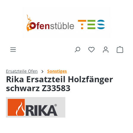
alt springen
Ware
Ersatzteile Öfen
Sonstiges
Rika Ersatzteil Holzfänger
schwarz Z33583
Bildergalerie überspringen