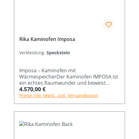
Rika Kaminofen Imposa
Verkleidung:
Speckstein
Imposa – Kaminofen mit
WärmespeicherDer Kaminofen IMPOSA ist
ein echtes Raumwunder und beweist
Regulärer Preis:
4.570,00 €
einmal mehr, dass wahre Größe nichts mit
den Ausmaßen zu tun hat. Wie kein
Preise inkl. MwSt. zzgl. Versandkosten
anderer zeigt dieser Kaminofen von RIKA
wahre Größe und vereint einen
eindrucksvollen Innenraum mit extrem
kompakten Außenabmessungen für eine
optimale Heizleistung. So ist dieser
Kaminofen mit Wärmespeicher auch für
große Holzscheite geeignet. Durch seine