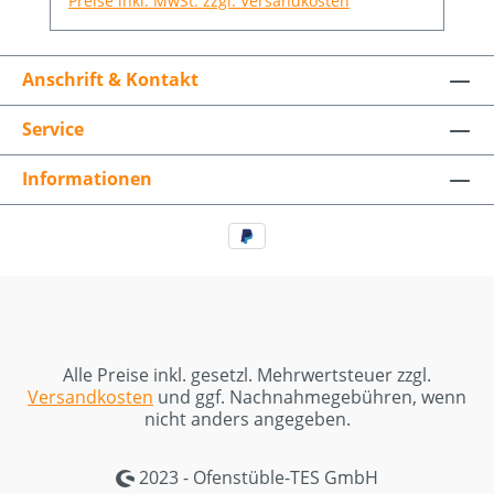
Preise inkl. MwSt. zzgl. Versandkosten
kann das ansonsten schlichte Design des
Ofens an jeden Wohnraum angepasst
werden. Die großzügige Sichtscheibe rückt
Anschrift & Kontakt
das Feuer in den Mittelpunkt und sorgt für
ein wohliges Ambiente. Ofen Highlights:•
Service
Schlichtes Design• Große Sichtscheibe
Technische Daten Raumheizvermögen
(min-max) m3 90 - 210 Nennwärmeleistung
Informationen
(min-max) kW 4 - 8 Abmessung B x T x H
cm 49,4 x 39,5 x 113,7
Feuerraumabmessung B x T x H cm 35 x 27
x 38 Das Ausstellungsstück kann gerne vor
Ort begutachtet werden. Achtung! Auf
dem Bild ist ein Transportsockel zu sehen.
Die Gussfüße (siehe letztes Bild) werden
bei Abholung mitgegeben.
Alle Preise inkl. gesetzl. Mehrwertsteuer zzgl.
Versandkosten
und ggf. Nachnahmegebühren, wenn
nicht anders angegeben.
2023 - Ofenstüble-TES GmbH