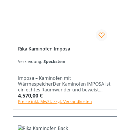
Rika Kaminofen Imposa
Verkleidung:
Speckstein
Imposa – Kaminofen mit
WärmespeicherDer Kaminofen IMPOSA ist
ein echtes Raumwunder und beweist
Regulärer Preis:
4.570,00 €
einmal mehr, dass wahre Größe nichts mit
den Ausmaßen zu tun hat. Wie kein
Preise inkl. MwSt. zzgl. Versandkosten
anderer zeigt dieser Kaminofen von RIKA
wahre Größe und vereint einen
eindrucksvollen Innenraum mit extrem
kompakten Außenabmessungen für eine