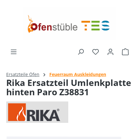
alt springen
Ware
Ersatzteile Öfen
Feuerraum Auskleidungen
Rika Ersatzteil Umlenkplatte
hinten Paro Z38831
Bildergalerie überspringen