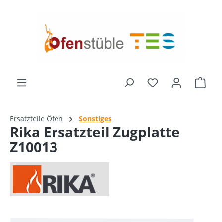
alt springen
Ware
Ersatzteile Öfen
Sonstiges
Rika Ersatzteil Zugplatte
Z10013
Bildergalerie überspringen