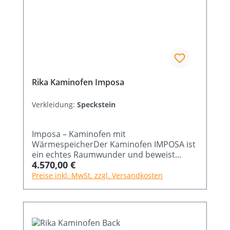
Rika Kaminofen Imposa
Verkleidung:
Speckstein
Imposa – Kaminofen mit
WärmespeicherDer Kaminofen IMPOSA ist
ein echtes Raumwunder und beweist
Regulärer Preis:
4.570,00 €
einmal mehr, dass wahre Größe nichts mit
den Ausmaßen zu tun hat. Wie kein
Preise inkl. MwSt. zzgl. Versandkosten
anderer zeigt dieser Kaminofen von RIKA
wahre Größe und vereint einen
eindrucksvollen Innenraum mit extrem
kompakten Außenabmessungen für eine
optimale Heizleistung. So ist dieser