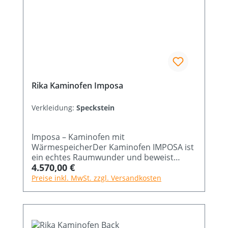
Rika Kaminofen Imposa
Verkleidung:
Speckstein
Imposa – Kaminofen mit
WärmespeicherDer Kaminofen IMPOSA ist
ein echtes Raumwunder und beweist
Regulärer Preis:
4.570,00 €
einmal mehr, dass wahre Größe nichts mit
den Ausmaßen zu tun hat. Wie kein
Preise inkl. MwSt. zzgl. Versandkosten
anderer zeigt dieser Kaminofen von RIKA
wahre Größe und vereint einen
eindrucksvollen Innenraum mit extrem
kompakten Außenabmessungen für eine