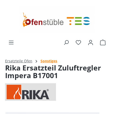
alt springen
Ware
Ersatzteile Öfen
Sonstiges
Rika Ersatzteil Zuluftregler
Impera B17001
Bildergalerie überspringen